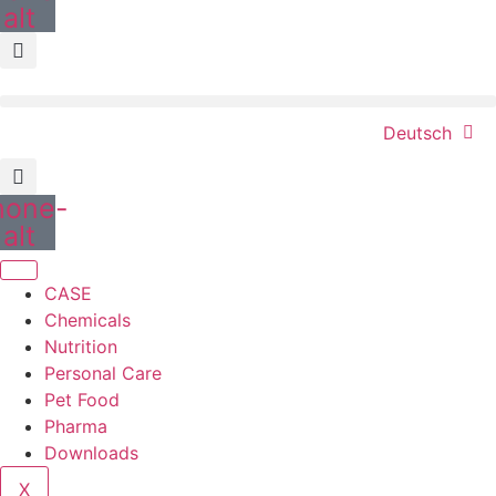
alt
Deutsch
hone-
alt
CASE
Chemicals
Nutrition
Personal Care
Pet Food
Pharma
Downloads
X