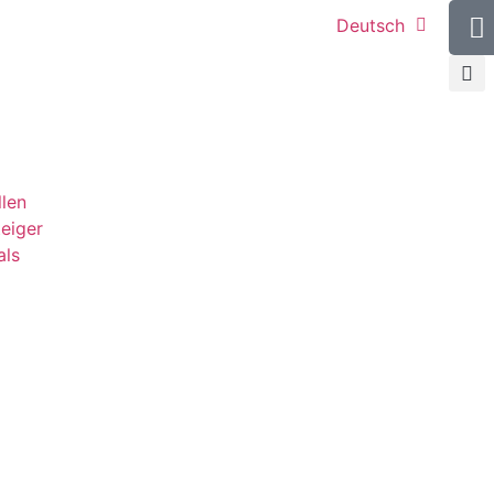
Deutsch
llen
teiger
als
g