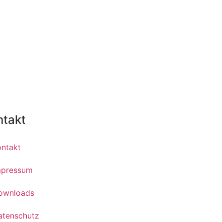
ntakt
ontakt
mpressum
ownloads
atenschutz